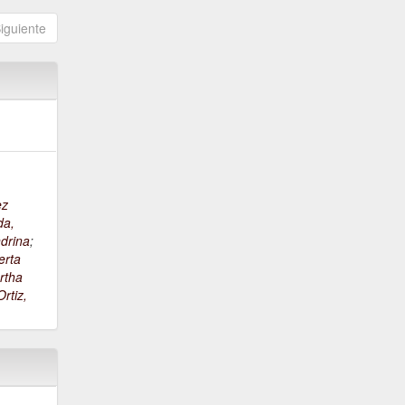
iguiente
ez
da,
drina
;
erta
rtha
rtiz,