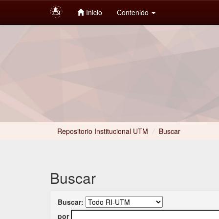
Inicio
Contenido
Skip
navigation
Repositorio Institucional UTM
/
Buscar
Buscar
Buscar:
por