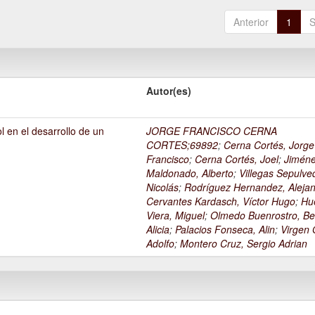
Anterior
1
S
Autor(es)
l en el desarrollo de un
JORGE FRANCISCO CERNA
1
CORTES;69892
;
Cerna Cortés, Jorge
Francisco
;
Cerna Cortés, Joel
;
Jimén
Maldonado, Alberto
;
Villegas Sepulve
Nicolás
;
Rodríguez Hernandez, Alejan
Cervantes Kardasch, Víctor Hugo
;
Hu
Viera, Miguel
;
Olmedo Buenrostro, Be
Alicia
;
Palacios Fonseca, Alin
;
Virgen O
Adolfo
;
Montero Cruz, Sergio Adrian