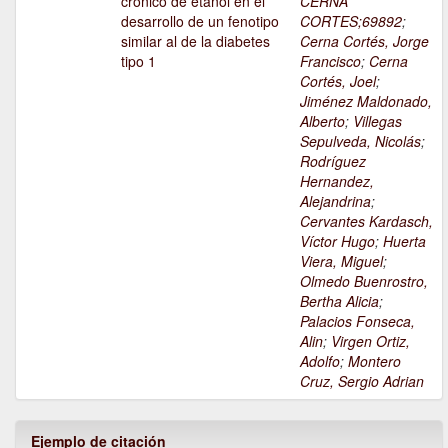
crónico de etanol en el
CERNA
desarrollo de un fenotipo
CORTES;69892
;
similar al de la diabetes
Cerna Cortés, Jorge
tipo 1
Francisco
;
Cerna
Cortés, Joel
;
Jiménez Maldonado,
Alberto
;
Villegas
Sepulveda, Nicolás
;
Rodríguez
Hernandez,
Alejandrina
;
Cervantes Kardasch,
Víctor Hugo
;
Huerta
Viera, Miguel
;
Olmedo Buenrostro,
Bertha Alicia
;
Palacios Fonseca,
Alin
;
Virgen Ortiz,
Adolfo
;
Montero
Cruz, Sergio Adrian
Ejemplo de citación