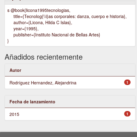
s @book{licona1995tecnologias,
title={Tecnolog{\\i}as corporales: danza, cuerpo e historia},
author={Licona, Hilda C Islas},
year={1995},
publisher={Instituto Nacional de Bellas Artes}
}
Añadidos recientemente
Autor
Rodríguez Hernandez, Alejandrina
1
Fecha de lanzamiento
2015
1