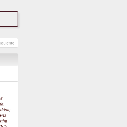
iguiente
ez
da,
drina
;
erta
rtha
rtiz,