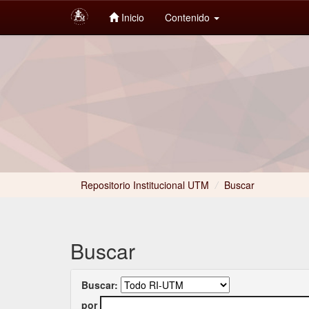
Inicio
Contenido
Skip
navigation
Repositorio Institucional UTM
/
Buscar
Buscar
Buscar:
por