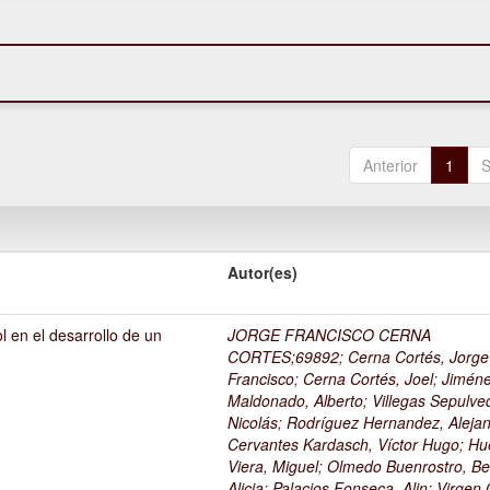
Anterior
1
S
Autor(es)
l en el desarrollo de un
JORGE FRANCISCO CERNA
1
CORTES;69892
;
Cerna Cortés, Jorge
Francisco
;
Cerna Cortés, Joel
;
Jimén
Maldonado, Alberto
;
Villegas Sepulve
Nicolás
;
Rodríguez Hernandez, Alejan
Cervantes Kardasch, Víctor Hugo
;
Hu
Viera, Miguel
;
Olmedo Buenrostro, Be
Alicia
;
Palacios Fonseca, Alin
;
Virgen O