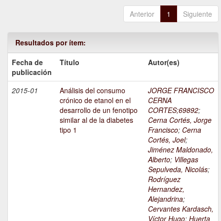
Anterior
1
Siguiente
Resultados por ítem:
Fecha de
Título
Autor(es)
publicación
2015-01
Análisis del consumo
JORGE FRANCISCO
crónico de etanol en el
CERNA
desarrollo de un fenotipo
CORTES;69892
;
similar al de la diabetes
Cerna Cortés, Jorge
tipo 1
Francisco
;
Cerna
Cortés, Joel
;
Jiménez Maldonado,
Alberto
;
Villegas
Sepulveda, Nicolás
;
Rodríguez
Hernandez,
Alejandrina
;
Cervantes Kardasch,
Víctor Hugo
;
Huerta