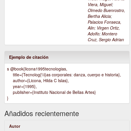
Viera, Miguel
;
Olmedo Buenrostro,
Bertha Alicia
;
Palacios Fonseca,
Alin
;
Virgen Ortiz,
Adolfo
;
Montero
Cruz, Sergio Adrian
Ejemplo de citación
s @book{licona1995tecnologias,
title={Tecnolog{\\i}as corporales: danza, cuerpo e historia},
author={Licona, Hilda C Islas},
year={1995},
publisher={Instituto Nacional de Bellas Artes}
}
Añadidos recientemente
Autor