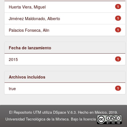
Huerta Viera, Miguel
1
Jiménez Maldonado, Alberto
1
Palacios Fonseca, Alin
1
Fecha de lanzamiento
2015
1
Archivos incluidos
true
1
El Repositorio UTM utiliza DSpace V.6.3. Hecho en México, 2019.
Universidad Tecnológica de la Mixteca. Bajo la licencia