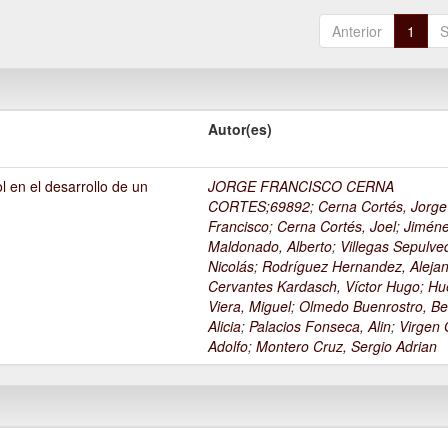
Anterior
1
S
Autor(es)
l en el desarrollo de un
JORGE FRANCISCO CERNA
1
CORTES;69892
;
Cerna Cortés, Jorge
Francisco
;
Cerna Cortés, Joel
;
Jimén
Maldonado, Alberto
;
Villegas Sepulve
Nicolás
;
Rodríguez Hernandez, Alejan
Cervantes Kardasch, Víctor Hugo
;
Hu
Viera, Miguel
;
Olmedo Buenrostro, Be
Alicia
;
Palacios Fonseca, Alin
;
Virgen O
Adolfo
;
Montero Cruz, Sergio Adrian