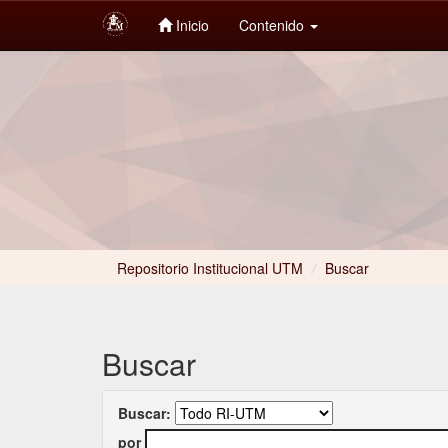
Inicio
Contenido
Skip
navigation
Repositorio Institucional UTM
/
Buscar
Buscar
Buscar:
por