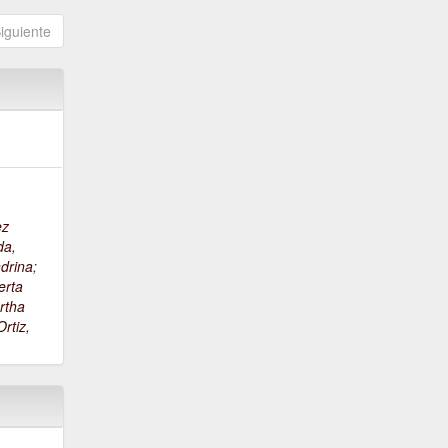
iguiente
ez
da,
drina
;
erta
rtha
rtiz,