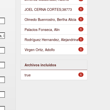
JOEL CERNA CORTES;38773
1
Olmedo Buenrostro, Bertha Alicia
1
Palacios Fonseca, Alin
1
Rodríguez Hernandez, Alejandrina
1
Virgen Ortiz, Adolfo
1
Archivos incluidos
true
1