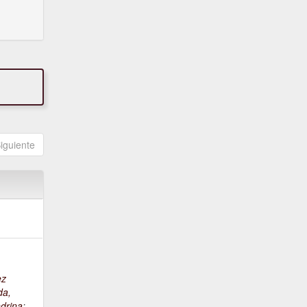
iguiente
ez
da,
drina
;