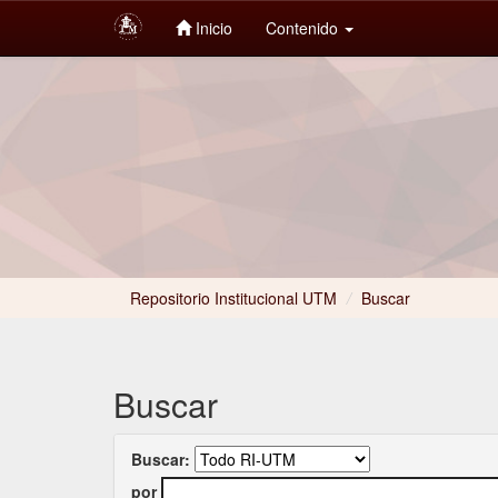
Inicio
Contenido
Skip
navigation
Repositorio Institucional UTM
/
Buscar
Buscar
Buscar:
por