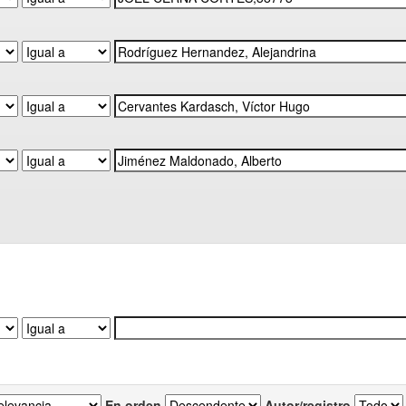
En orden
Autor/registro