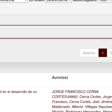
Anterior
1
S
Autor(es)
l en el desarrollo de un
JORGE FRANCISCO CERNA
1
CORTES;69892
;
Cerna Cortés, Jorge
Francisco
;
Cerna Cortés, Joel
;
Jimén
Maldonado, Alberto
;
Villegas Sepulve
Nicolás
;
Rodríguez Hernandez, Alejan