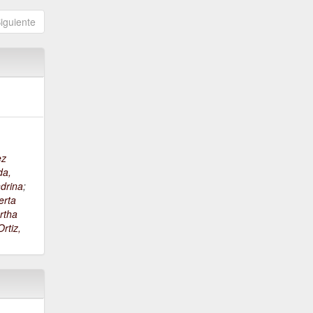
iguiente
ez
da,
drina
;
erta
rtha
rtiz,