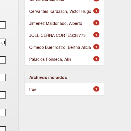
Cervantes Kardasch, Víctor Hugo
1
Jiménez Maldonado, Alberto
1
JOEL CERNA CORTES;38773
1
Olmedo Buenrostro, Bertha Alicia
1
Palacios Fonseca, Alin
1
Archivos incluidos
true
1