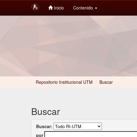
Inicio
Contenido
Skip
navigation
Repositorio Institucional UTM
/
Buscar
Buscar
Buscar:
por