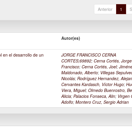
Anterior
1
S
Autor(es)
l en el desarrollo de un
JORGE FRANCISCO CERNA
1
CORTES;69892
;
Cerna Cortés, Jorge
Francisco
;
Cerna Cortés, Joel
;
Jimén
Maldonado, Alberto
;
Villegas Sepulve
Nicolás
;
Rodríguez Hernandez, Alejan
Cervantes Kardasch, Víctor Hugo
;
Hu
Viera, Miguel
;
Olmedo Buenrostro, Be
Alicia
;
Palacios Fonseca, Alin
;
Virgen O
Adolfo
;
Montero Cruz, Sergio Adrian