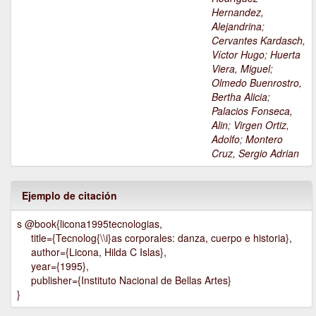
Hernandez,
Alejandrina
;
Cervantes Kardasch,
Víctor Hugo
;
Huerta
Viera, Miguel
;
Olmedo Buenrostro,
Bertha Alicia
;
Palacios Fonseca,
Alin
;
Virgen Ortiz,
Adolfo
;
Montero
Cruz, Sergio Adrian
Ejemplo de citación
s @book{licona1995tecnologias,
title={Tecnolog{\\i}as corporales: danza, cuerpo e historia},
author={Licona, Hilda C Islas},
year={1995},
publisher={Instituto Nacional de Bellas Artes}
}