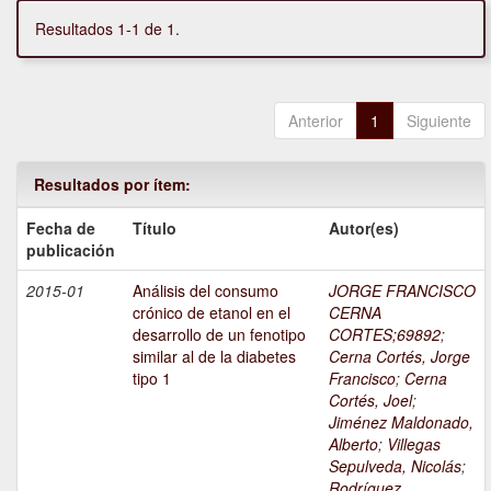
Resultados 1-1 de 1.
Anterior
1
Siguiente
Resultados por ítem:
Fecha de
Título
Autor(es)
publicación
2015-01
Análisis del consumo
JORGE FRANCISCO
crónico de etanol en el
CERNA
desarrollo de un fenotipo
CORTES;69892
;
similar al de la diabetes
Cerna Cortés, Jorge
tipo 1
Francisco
;
Cerna
Cortés, Joel
;
Jiménez Maldonado,
Alberto
;
Villegas
Sepulveda, Nicolás
;
Rodríguez