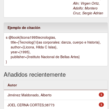
Alin
;
Virgen Ortiz,
Adolfo
;
Montero
Cruz, Sergio Adrian
Ejemplo de citación
s @book{licona1995tecnologias,
title={Tecnolog{\\i}as corporales: danza, cuerpo e historia},
author={Licona, Hilda C Islas},
year={1995},
publisher={Instituto Nacional de Bellas Artes}
}
Añadidos recientemente
Autor
Jiménez Maldonado, Alberto
1
JOEL CERNA CORTES;38773
1