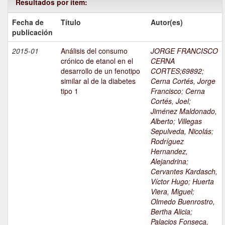
Resultados por ítem:
Fecha de
Título
Autor(es)
publicación
2015-01
Análisis del consumo
JORGE FRANCISCO
crónico de etanol en el
CERNA
desarrollo de un fenotipo
CORTES;69892
;
similar al de la diabetes
Cerna Cortés, Jorge
tipo 1
Francisco
;
Cerna
Cortés, Joel
;
Jiménez Maldonado,
Alberto
;
Villegas
Sepulveda, Nicolás
;
Rodríguez
Hernandez,
Alejandrina
;
Cervantes Kardasch,
Víctor Hugo
;
Huerta
Viera, Miguel
;
Olmedo Buenrostro,
Bertha Alicia
;
Palacios Fonseca,