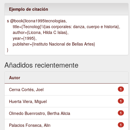
Ejemplo de citación
s @book{licona1995tecnologias,
title={Tecnolog{\\i}as corporales: danza, cuerpo e historia},
author={Licona, Hilda C Islas},
year={1995},
publisher={Instituto Nacional de Bellas Artes}
}
Añadidos recientemente
Autor
Cerna Cortés, Joel
1
Huerta Viera, Miguel
1
Olmedo Buenrostro, Bertha Alicia
1
Palacios Fonseca, Alin
1