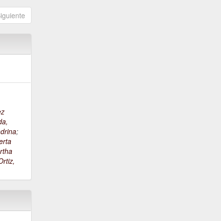
iguiente
ez
da,
drina
;
erta
rtha
rtiz,