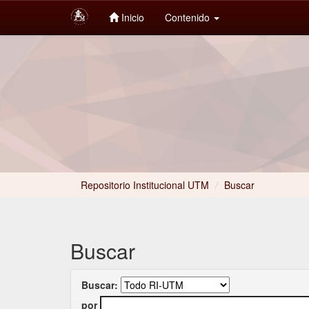
Inicio
Contenido
Skip
navigation
Repositorio Institucional UTM
/
Buscar
Buscar
Buscar:
por