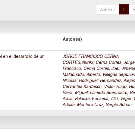
Anterior
1
S
Autor(es)
l en el desarrollo de un
JORGE FRANCISCO CERNA
1
CORTES;69892
;
Cerna Cortés, Jorge
Francisco
;
Cerna Cortés, Joel
;
Jimén
Maldonado, Alberto
;
Villegas Sepulve
Nicolás
;
Rodríguez Hernandez, Alejan
Cervantes Kardasch, Víctor Hugo
;
Hu
Viera, Miguel
;
Olmedo Buenrostro, Be
Alicia
;
Palacios Fonseca, Alin
;
Virgen O
Adolfo
;
Montero Cruz, Sergio Adrian