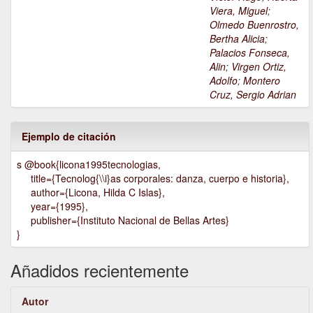
Viera, Miguel
;
Olmedo Buenrostro,
Bertha Alicia
;
Palacios Fonseca,
Alin
;
Virgen Ortiz,
Adolfo
;
Montero
Cruz, Sergio Adrian
Ejemplo de citación
s @book{licona1995tecnologias,
title={Tecnolog{\\i}as corporales: danza, cuerpo e historia},
author={Licona, Hilda C Islas},
year={1995},
publisher={Instituto Nacional de Bellas Artes}
}
Añadidos recientemente
Autor