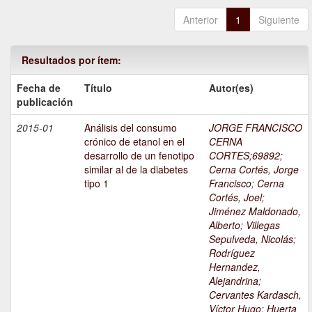
Anterior
1
Siguiente
Resultados por ítem:
Fecha de
Título
Autor(es)
publicación
2015-01
Análisis del consumo
JORGE FRANCISCO
crónico de etanol en el
CERNA
desarrollo de un fenotipo
CORTES;69892
;
similar al de la diabetes
Cerna Cortés, Jorge
tipo 1
Francisco
;
Cerna
Cortés, Joel
;
Jiménez Maldonado,
Alberto
;
Villegas
Sepulveda, Nicolás
;
Rodríguez
Hernandez,
Alejandrina
;
Cervantes Kardasch,
Víctor Hugo
;
Huerta