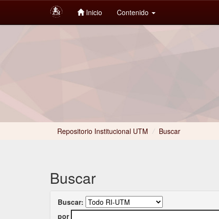
Inicio
Contenido
Skip
navigation
Repositorio Institucional UTM
/
Buscar
Buscar
Buscar:
por