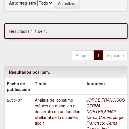
Autor/registro
Resultados 1-1 de 1.
Anterior
1
Siguiente
Resultados por ítem:
Fecha de
Título
Autor(es)
publicación
2015-01
Análisis del consumo
JORGE FRANCISCO
crónico de etanol en el
CERNA
desarrollo de un fenotipo
CORTES;69892
;
similar al de la diabetes
Cerna Cortés, Jorge
tipo 1
Francisco
;
Cerna
Cortés, Joel
;