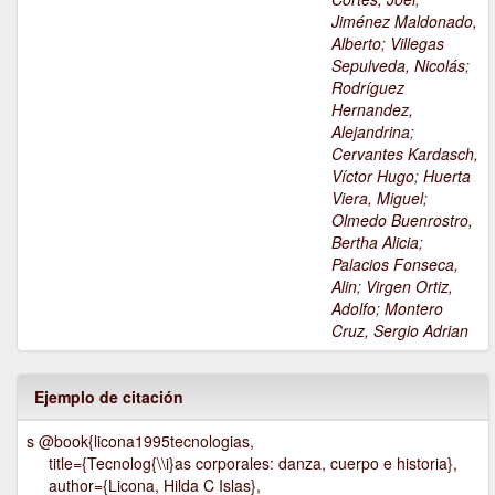
Jiménez Maldonado,
Alberto
;
Villegas
Sepulveda, Nicolás
;
Rodríguez
Hernandez,
Alejandrina
;
Cervantes Kardasch,
Víctor Hugo
;
Huerta
Viera, Miguel
;
Olmedo Buenrostro,
Bertha Alicia
;
Palacios Fonseca,
Alin
;
Virgen Ortiz,
Adolfo
;
Montero
Cruz, Sergio Adrian
Ejemplo de citación
s @book{licona1995tecnologias,
title={Tecnolog{\\i}as corporales: danza, cuerpo e historia},
author={Licona, Hilda C Islas},