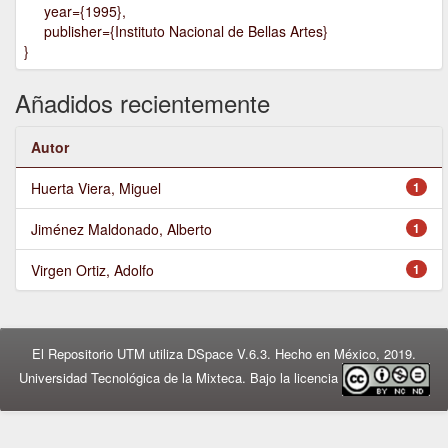
year={1995},
publisher={Instituto Nacional de Bellas Artes}
}
Añadidos recientemente
Autor
Huerta Viera, Miguel
1
Jiménez Maldonado, Alberto
1
Virgen Ortiz, Adolfo
1
El Repositorio UTM utiliza DSpace V.6.3. Hecho en México, 2019.
Universidad Tecnológica de la Mixteca. Bajo la licencia