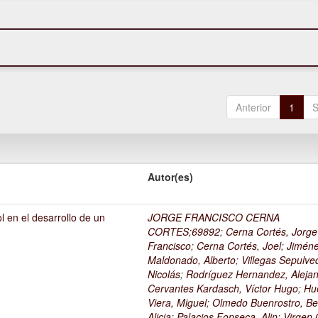
Anterior
1
S
Autor(es)
l en el desarrollo de un
JORGE FRANCISCO CERNA
1
CORTES;69892
;
Cerna Cortés, Jorge
Francisco
;
Cerna Cortés, Joel
;
Jimén
Maldonado, Alberto
;
Villegas Sepulve
Nicolás
;
Rodríguez Hernandez, Alejan
Cervantes Kardasch, Víctor Hugo
;
Hu
Viera, Miguel
;
Olmedo Buenrostro, Be
Alicia
;
Palacios Fonseca, Alin
;
Virgen O