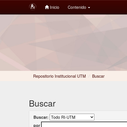
Inicio
Contenido
Skip
navigation
Repositorio Institucional UTM
/
Buscar
Buscar
Buscar:
por