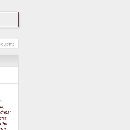
iguiente
ez
da,
drina
;
erta
rtha
rtiz,