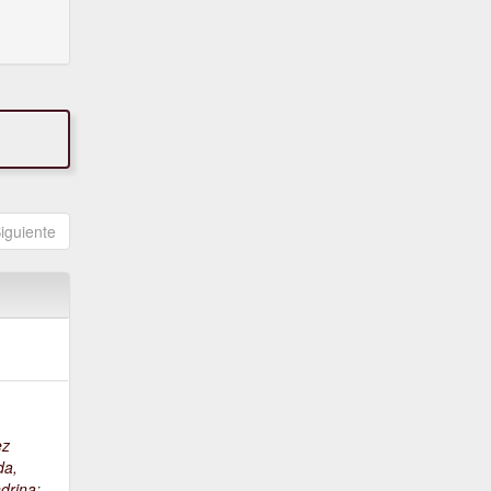
iguiente
ez
da,
drina
;