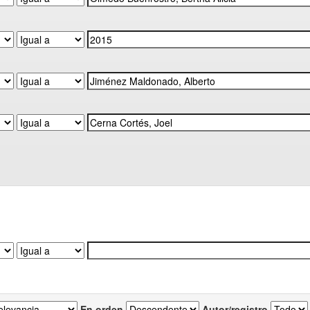
En orden
Autor/registro