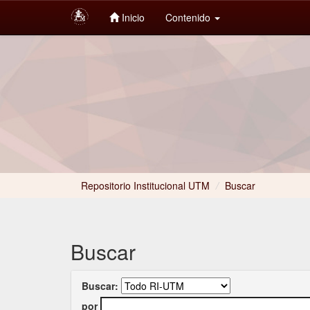
Inicio
Contenido
Skip
navigation
Repositorio Institucional UTM
/
Buscar
Buscar
Buscar:
por