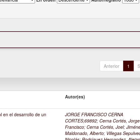
Anterior
1
S
Autor(es)
l en el desarrollo de un
JORGE FRANCISCO CERNA
1
CORTES;69892
;
Cerna Cortés, Jorge
Francisco
;
Cerna Cortés, Joel
;
Jimén
Maldonado, Alberto
;
Villegas Sepulve
Nicolás
;
Rodríguez Hernandez, Alejan