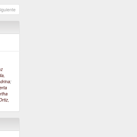
iguiente
ez
da,
drina
;
erta
rtha
rtiz,