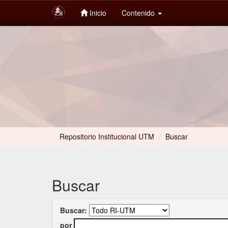
Inicio
Contenido
Skip
navigation
Repositorio Institucional UTM
/
Buscar
Buscar
Buscar:
por