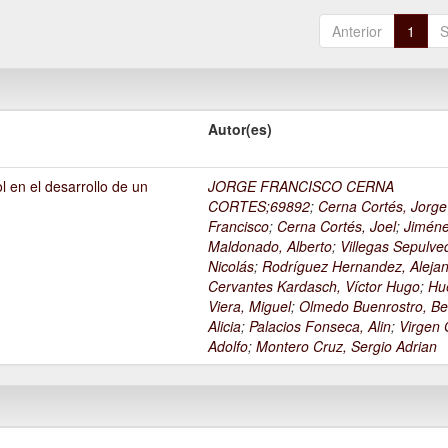
Anterior
1
S
Autor(es)
l en el desarrollo de un
JORGE FRANCISCO CERNA
1
CORTES;69892
;
Cerna Cortés, Jorge
Francisco
;
Cerna Cortés, Joel
;
Jimén
Maldonado, Alberto
;
Villegas Sepulve
Nicolás
;
Rodríguez Hernandez, Alejan
Cervantes Kardasch, Víctor Hugo
;
Hu
Viera, Miguel
;
Olmedo Buenrostro, Be
Alicia
;
Palacios Fonseca, Alin
;
Virgen O
Adolfo
;
Montero Cruz, Sergio Adrian