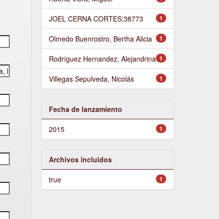
JOEL CERNA CORTES;38773
1
Olmedo Buenrostro, Bertha Alicia
1
Rodríguez Hernandez, Alejandrina
1
Villegas Sepulveda, Nicolás
1
Fecha de lanzamiento
2015
1
Archivos incluidos
true
1