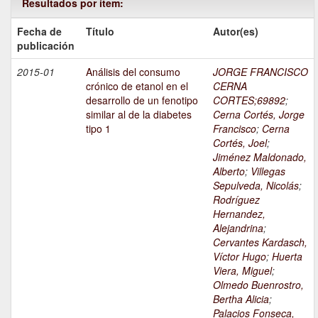
Resultados por ítem:
Fecha de
Título
Autor(es)
publicación
2015-01
Análisis del consumo
JORGE FRANCISCO
crónico de etanol en el
CERNA
desarrollo de un fenotipo
CORTES;69892
;
similar al de la diabetes
Cerna Cortés, Jorge
tipo 1
Francisco
;
Cerna
Cortés, Joel
;
Jiménez Maldonado,
Alberto
;
Villegas
Sepulveda, Nicolás
;
Rodríguez
Hernandez,
Alejandrina
;
Cervantes Kardasch,
Víctor Hugo
;
Huerta
Viera, Miguel
;
Olmedo Buenrostro,
Bertha Alicia
;
Palacios Fonseca,