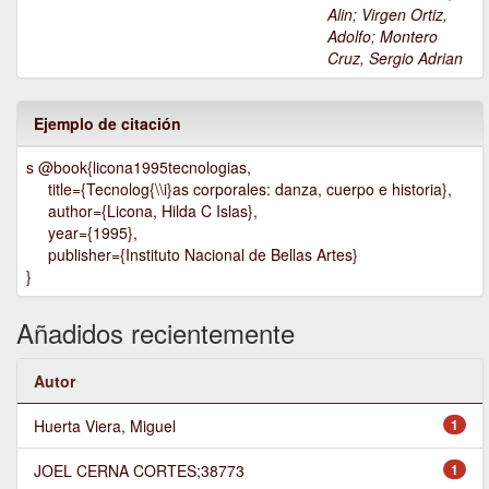
Alin
;
Virgen Ortiz,
Adolfo
;
Montero
Cruz, Sergio Adrian
Ejemplo de citación
s @book{licona1995tecnologias,
title={Tecnolog{\\i}as corporales: danza, cuerpo e historia},
author={Licona, Hilda C Islas},
year={1995},
publisher={Instituto Nacional de Bellas Artes}
}
Añadidos recientemente
Autor
Huerta Viera, Miguel
1
JOEL CERNA CORTES;38773
1