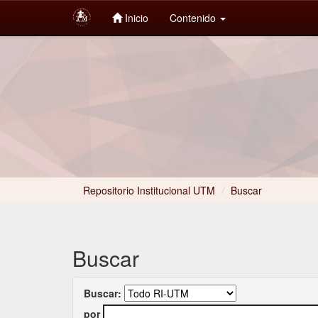
Inicio
Contenido
Skip
navigation
Repositorio Institucional UTM
/
Buscar
Buscar
Buscar:
por