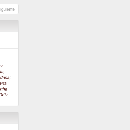
iguiente
ez
da,
drina
;
erta
rtha
rtiz,