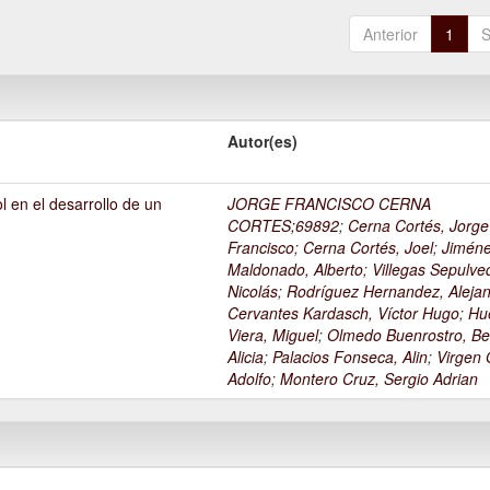
Anterior
1
S
Autor(es)
l en el desarrollo de un
JORGE FRANCISCO CERNA
1
CORTES;69892
;
Cerna Cortés, Jorge
Francisco
;
Cerna Cortés, Joel
;
Jimén
Maldonado, Alberto
;
Villegas Sepulve
Nicolás
;
Rodríguez Hernandez, Alejan
Cervantes Kardasch, Víctor Hugo
;
Hu
Viera, Miguel
;
Olmedo Buenrostro, Be
Alicia
;
Palacios Fonseca, Alin
;
Virgen O
Adolfo
;
Montero Cruz, Sergio Adrian