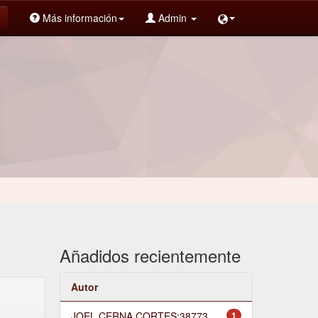
Más información
Admin
Añadidos recientemente
Autor
JOEL CERNA CORTES;38773
1