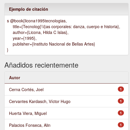
Ejemplo de citación
s @book{licona1995tecnologias,
title={Tecnolog{\\i}as corporales: danza, cuerpo e historia},
author={Licona, Hilda C Islas},
year={1995},
publisher={Instituto Nacional de Bellas Artes}
}
Añadidos recientemente
Autor
Cerna Cortés, Joel
1
Cervantes Kardasch, Víctor Hugo
1
Huerta Viera, Miguel
1
Palacios Fonseca, Alin
1