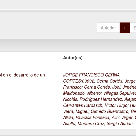
Anterior
1
S
Autor(es)
l en el desarrollo de un
JORGE FRANCISCO CERNA
1
CORTES;69892
;
Cerna Cortés, Jorge
Francisco
;
Cerna Cortés, Joel
;
Jimén
Maldonado, Alberto
;
Villegas Sepulve
Nicolás
;
Rodríguez Hernandez, Alejan
Cervantes Kardasch, Víctor Hugo
;
Hu
Viera, Miguel
;
Olmedo Buenrostro, Be
Alicia
;
Palacios Fonseca, Alin
;
Virgen O
Adolfo
;
Montero Cruz, Sergio Adrian