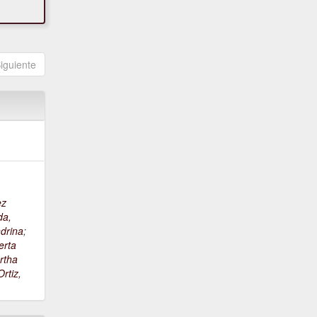
iguiente
ez
da,
drina
;
erta
rtha
rtiz,