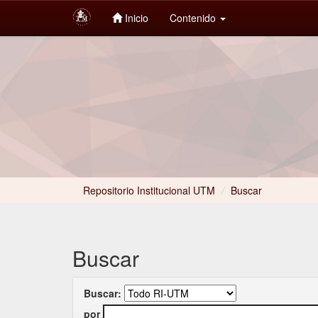
Inicio
Contenido
Skip
navigation
Repositorio Institucional UTM
/
Buscar
Buscar
Buscar:
por