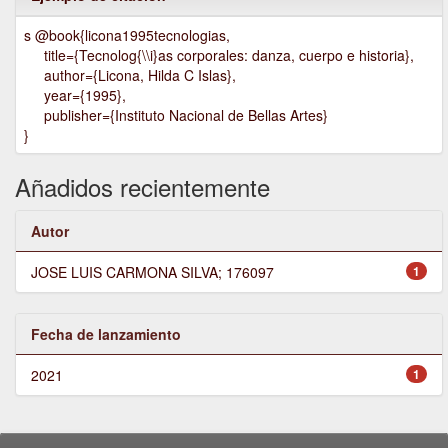
s @book{licona1995tecnologias,
title={Tecnolog{\\i}as corporales: danza, cuerpo e historia},
author={Licona, Hilda C Islas},
year={1995},
publisher={Instituto Nacional de Bellas Artes}
}
Añadidos recientemente
Autor
JOSE LUIS CARMONA SILVA; 176097
1
Fecha de lanzamiento
2021
1