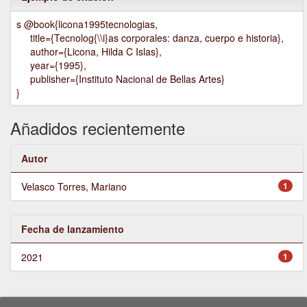
s @book{licona1995tecnologias,
title={Tecnolog{\\i}as corporales: danza, cuerpo e historia},
author={Licona, Hilda C Islas},
year={1995},
publisher={Instituto Nacional de Bellas Artes}
}
Añadidos recientemente
Autor
Velasco Torres, Mariano
1
Fecha de lanzamiento
2021
1