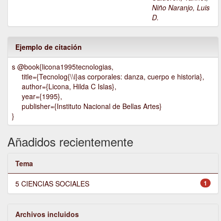
Niño Naranjo, Luis
D.
Ejemplo de citación
s @book{licona1995tecnologias,
title={Tecnolog{\\i}as corporales: danza, cuerpo e historia},
author={Licona, Hilda C Islas},
year={1995},
publisher={Instituto Nacional de Bellas Artes}
}
Añadidos recientemente
Tema
5 CIENCIAS SOCIALES
1
Archivos incluidos