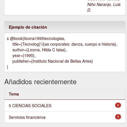
Niño Naranjo, Luis
D.
Ejemplo de citación
s @book{licona1995tecnologias,
title={Tecnolog{\\i}as corporales: danza, cuerpo e historia},
author={Licona, Hilda C Islas},
year={1995},
publisher={Instituto Nacional de Bellas Artes}
}
Añadidos recientemente
Tema
5 CIENCIAS SOCIALES
1
Servicios financieros
1