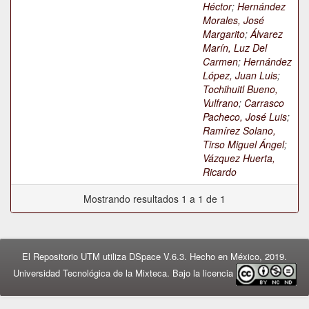
Héctor
;
Hernández
Morales, José
Margarito
;
Álvarez
Marín, Luz Del
Carmen
;
Hernández
López, Juan Luis
;
Tochihuitl Bueno,
Vulfrano
;
Carrasco
Pacheco, José Luis
;
Ramírez Solano,
Tirso Miguel Ángel
;
Vázquez Huerta,
Ricardo
Mostrando resultados 1 a 1 de 1
El Repositorio UTM utiliza DSpace V.6.3. Hecho en México, 2019.
Universidad Tecnológica de la Mixteca. Bajo la licencia