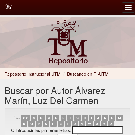
Skip
navigation
Repositorio Institucional UTM
/
Buscando en RI-UTM
Buscar por Autor Álvarez
Marín, Luz Del Carmen
Ir a:
0-9
A
B
C
D
E
F
G
H
I
J
K
L
M
N
O
P
Q
R
S
T
U
V
W
X
Y
Z
O introducir las primeras letras: