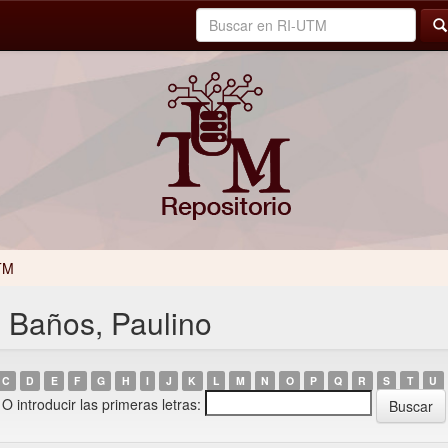
TM
 Baños, Paulino
C
D
E
F
G
H
I
J
K
L
M
N
O
P
Q
R
S
T
U
O introducir las primeras letras: