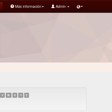
Más información
Admin
V
W
X
Y
Z