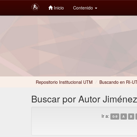
Inicio
Contenido
Skip
navigation
Repositorio Institucional UTM
/
Buscando en RI-U
Buscar por Autor Jiménez
Ir a:
0-9
A
B