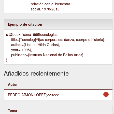
relación con el bienestar
social. 1970-2010
Ejemplo de citación
s @book{licona1995tecnologias,
title={Tecnolog{\\i}as corporales: danza, cuerpo e historia},
author={Licona, Hilda C Islas},
year={1995},
publisher={Instituto Nacional de Bellas Artes}
}
Añadidos recientemente
Autor
PEDRO ARJON LOPEZ;229222
1
Tema