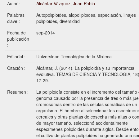
Autor :
Alcántar Vázquez, Juan Pablo
Palabras
Autopoliploides, alopoliploides, especiación, linajes
clave :
poliploides, diversidad
Fecha de
sep-2014
publicación
:
Editorial :
Universidad Tecnológica de la Mixteca
Citación :
Alcántar, J. (2014). La poliploidía y su importancia
evolutiva. TEMAS DE CIENCIA Y TECNOLOGÍA, 18(
17-29.
Resumen :
La poliploidía consiste en el incremento del tamaño 
genoma causado por la presencia de tres o más ju
cromosomas dentro de las células somáticas de un
organismo. El hombre al seleccionar los especímen
cereales y otras plantas de cosecha más altas o con
de mayor tamaño, seleccionó accidentalmente
especímenes poliploides durante siglos. Desde ento
el cultivo de plantas poliploides ha generado una se