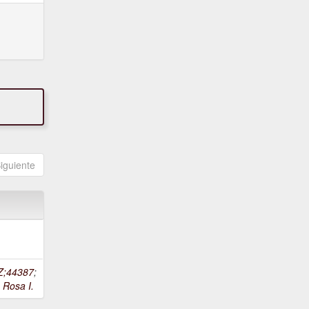
iguiente
Z;44387
;
 Rosa I.