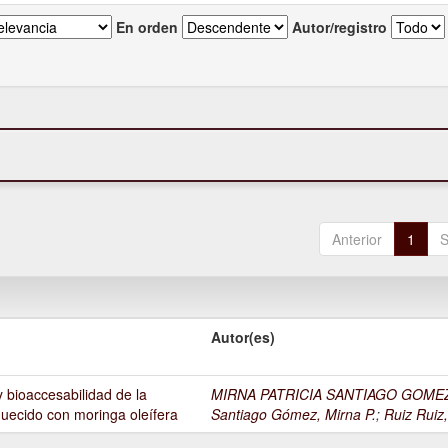
En orden
Autor/registro
Anterior
1
S
Autor(es)
 bioaccesabilidad de la
MIRNA PATRICIA SANTIAGO GOME
quecido con moringa oleífera
Santiago Gómez, Mirna P.
;
Ruiz Ruiz,