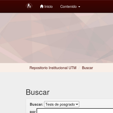
Inicio
Contenido
Skip
navigation
Repositorio Institucional UTM
/
Buscar
Buscar
Buscar:
por