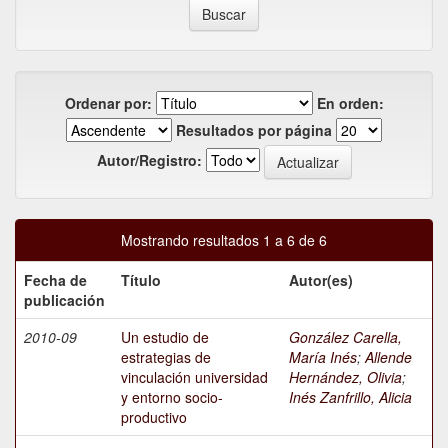
Ordenar por:
En orden:
Resultados por página
Autor/Registro:
Mostrando resultados 1 a 6 de 6
Fecha de
Título
Autor(es)
publicación
2010-09
Un estudio de
González Carella,
estrategias de
María Inés
;
Allende
vinculación universidad
Hernández, Olivia
;
y entorno socio-
Inés Zanfrillo, Alicia
productivo