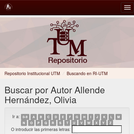
Skip
navigation
Repositorio Institucional UTM
/
Buscando en RI-UTM
Buscar por Autor Allende
Hernández, Olivia
Ir a:
0-9
A
B
C
D
E
F
G
H
I
J
K
L
M
N
O
P
Q
R
S
T
U
V
W
X
Y
Z
O introducir las primeras letras: